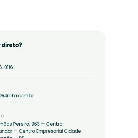
r direto?
6-0116
l@4rota.com.br
IO
rmãos Pereira, 963 — Centro
º andar — Centro Empresarial Cidade