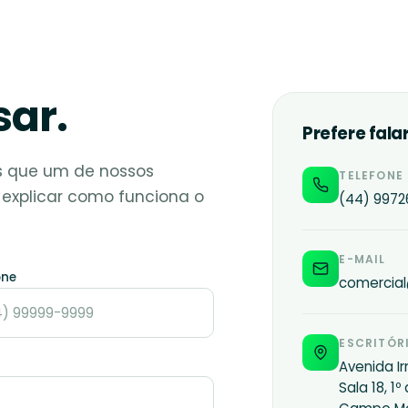
ar.
Prefere fala
s que um de nossos
TELEFONE
 explicar como funciona o
(44) 9972
E-MAIL
one
comercia
ESCRITÓR
Avenida I
Sala 18, 1